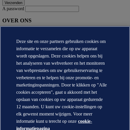
A password
OVER ONS
Over DNV
Missie, visie en waarden
Deze site en onze partners gebruiken cookies om
Annual reports
informatie te verzamelen die op uw apparaat
CONTACT:
wordt opgeslagen. Deze cookies helpen ons bij
het analyseren van webverkeer en het monitoren
Contacteer DNV
Office Locator
van webprestaties om uw gebruikerservaring te
verbeteren en te helpen bij onze promotie- en
Privacy Statement
Terms of Use
marketinginspanningen. Door te klikken op "Alle
Copyright © DNV AS 2026
cookies accepteren", gaat u akkoord met het
Cookie information
opslaan van cookies op uw apparaat gedurende
12 maanden. U kunt uw cookie-instellingen op
elk gewenst moment wijzigen. Voor meer
informatie kunt u terecht op onze
cookie-
informatiepagina