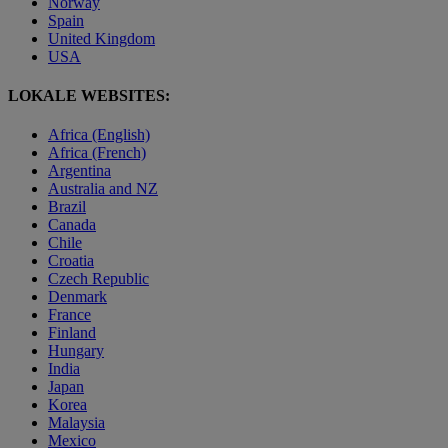
Norway
Spain
United Kingdom
USA
LOKALE WEBSITES:
Africa (English)
Africa (French)
Argentina
Australia and NZ
Brazil
Canada
Chile
Croatia
Czech Republic
Denmark
France
Finland
Hungary
India
Japan
Korea
Malaysia
Mexico