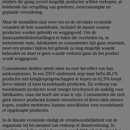
retailers die graag zoveel mogelijk producten wilden verkopen, al
betekende dat verspilling van goederen, overconsumptie en
geplande veroudering.
Maar de mentaliteit slaat weer om en de circulaire economie
verandert de hele waardeketen, inclusief de manier waarop
producten worden gebruikt en weggegooid. Om de
duurzaamheidsdoelstellingen te halen die overheden en, in
toenemende mate, fabrikanten en consumenten zijn gaan omarmen,
moet een product tijdens het gebruik zo lang mogelijk waarde
behouden en moet er geen waarde verloren gaan als het product
wordt weggegooid.
Consumenten denken steeds meer na over het effect van hun
aankoopkeuzes. In een DNV-onderzoek zegt maar liefst 48,1%
producten met kringloopeigenschappen te kopen en 62,9% koopt
liever minder of kiest tweedehands producten. De verkoop van
tweedehands producten werd vroeger beschouwd als nadelig voor
fabrikanten, maar dat hoeft niet waar te zijn. Consumenten die zich
geen nieuwe producten kunnen veroorloven of liever niets nieuws
kopen, zouden merktrouw kunnen ontwikkelen voor tweedehands
of opgeknapte producten.
In de lineaire economie eindigt de verantwoordelijkheid van de
organisatie bij het moment van verkoop of dienstverlening. In