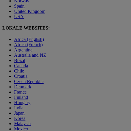
Norway
Spain
United Kingdom
USA
LOKALE WEBSITES:
Africa (English)
Africa (French)
Argentina
Australia and NZ
Brazil
Canada
Chile
Croatia
Czech Republic
Denmark
France
Finland
Hungary
India
Japan
Korea
Malaysia
Mexico