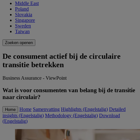
Middle East
Poland
Slovakia
Singapore
Sweden
Taiwan
Zoeken openen
De consument actief bij de circulaire
transitie betrekken
Business Assurance - ViewPoint
Wat is voor consumenten van belang bij de transitie
naar circulair?
Home
Samenvatting
Highlights (Engelstalig)
Detailed
Home
insights (Engelstalig)
Methodology (Engelstalig)
Download
(Engelstalig)