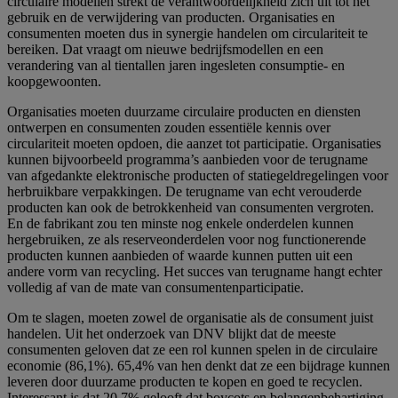
circulaire modellen strekt de verantwoordelijkheid zich uit tot het
gebruik en de verwijdering van producten. Organisaties en
consumenten moeten dus in synergie handelen om circulariteit te
bereiken. Dat vraagt om nieuwe bedrijfsmodellen en een
verandering van al tientallen jaren ingesleten consumptie- en
koopgewoonten.
Organisaties moeten duurzame circulaire producten en diensten
ontwerpen en consumenten zouden essentiële kennis over
circulariteit moeten opdoen, die aanzet tot participatie. Organisaties
kunnen bijvoorbeeld programma’s aanbieden voor de terugname
van afgedankte elektronische producten of statiegeldregelingen voor
herbruikbare verpakkingen. De terugname van echt verouderde
producten kan ook de betrokkenheid van consumenten vergroten.
En de fabrikant zou ten minste nog enkele onderdelen kunnen
hergebruiken, ze als reserveonderdelen voor nog functionerende
producten kunnen aanbieden of waarde kunnen putten uit een
andere vorm van recycling. Het succes van terugname hangt echter
volledig af van de mate van consumentenparticipatie.
Om te slagen, moeten zowel de organisatie als de consument juist
handelen. Uit het onderzoek van DNV blijkt dat de meeste
consumenten geloven dat ze een rol kunnen spelen in de circulaire
economie (86,1%). 65,4% van hen denkt dat ze een bijdrage kunnen
leveren door duurzame producten te kopen en goed te recyclen.
Interessant is dat 20,7% gelooft dat boycots en belangenbehartiging