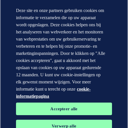
Over DNV
Missie, visie en waarden
Deze site en onze partners gebruiken cookies om
Annual reports
informatie te verzamelen die op uw apparaat
CONTACT:
wordt opgeslagen. Deze cookies helpen ons bij
het analyseren van webverkeer en het monitoren
Contacteer DNV
Office Locator
van webprestaties om uw gebruikerservaring te
verbeteren en te helpen bij onze promotie- en
Privacy Statement
Terms of Use
marketinginspanningen. Door te klikken op "Alle
Copyright © DNV AS 2026
cookies accepteren", gaat u akkoord met het
Cookie information
opslaan van cookies op uw apparaat gedurende
12 maanden. U kunt uw cookie-instellingen op
elk gewenst moment wijzigen. Voor meer
informatie kunt u terecht op onze
cookie-
informatiepagina
Accepteer alle
Verwerp alle