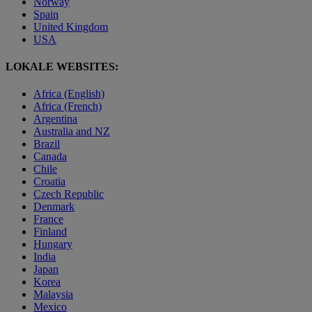
Norway
Spain
United Kingdom
USA
LOKALE WEBSITES:
Africa (English)
Africa (French)
Argentina
Australia and NZ
Brazil
Canada
Chile
Croatia
Czech Republic
Denmark
France
Finland
Hungary
India
Japan
Korea
Malaysia
Mexico