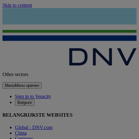
Skip to content
Other sectors
Menu
Menu openen
Sign in to Veracity
Belgium
BELANGRIJKSTE WEBSITES
Global - DNV.com
China
Germany