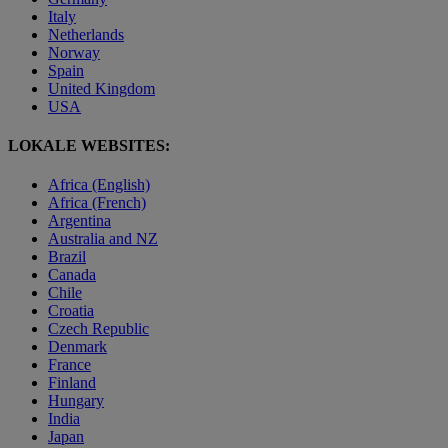
Italy
Netherlands
Norway
Spain
United Kingdom
USA
LOKALE WEBSITES:
Africa (English)
Africa (French)
Argentina
Australia and NZ
Brazil
Canada
Chile
Croatia
Czech Republic
Denmark
France
Finland
Hungary
India
Japan