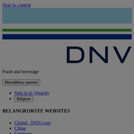
Skip to content
Food and beverage
Menu
Menu openen
Sign in to Veracity
Belgium
BELANGRIJKSTE WEBSITES
Global - DNV.com
China
Germany