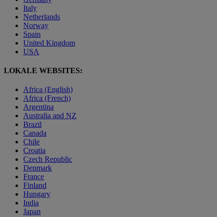
Italy
Netherlands
Norway
Spain
United Kingdom
USA
LOKALE WEBSITES:
Africa (English)
Africa (French)
Argentina
Australia and NZ
Brazil
Canada
Chile
Croatia
Czech Republic
Denmark
France
Finland
Hungary
India
Japan