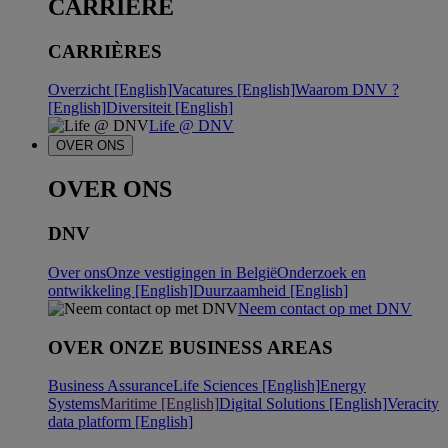
CARRIERE
CARRIÈRES
Overzicht [English]
Vacatures [English]
Waarom DNV ?
[English]
Diversiteit [English]
Life @ DNV
OVER ONS
OVER ONS
DNV
Over ons
Onze vestigingen in België
Onderzoek en
ontwikkeling [English]
Duurzaamheid [English]
Neem contact op met DNV
OVER ONZE BUSINESS AREAS
Business Assurance
Life Sciences [English]
Energy
Systems
Maritime [English]
Digital Solutions [English]
Veracity
data platform [English]