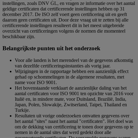
instellingen, zoals DNV GL, en vragen ze informatie over het aantal
geldige certificaten dat certificerende instellingen hebben op 31
december 2017. De ISO zelf voert geen certificering uit en geeft
daarom geen certificaten uit. Door deze vraag uit te zetten bij alle
certificerende instellingen resulteert dit in het meest uitgebreide
overzicht van certificeringen volgens de normen die momenteel
beschikbaar zijn.
Belangrijkste punten uit het onderzoek
Voor alle landen is het merendeel van de gegevens afkomstig
van dezelfde certificeringsinstanties als vorig jaar.
Wijzigingen in de rapportage hebben een aanzienlijk effect
gehad op schommelingen in de algemene resultaten, met
name voor ISO 9001.
Het bovenstaande verklaart de aanzienlijke daling van het
aantal certificaten voor ISO 9001 ten opzichte van 2016 voor
Italië en, in mindere mate, voor Duitsland, Brazilië, India,
Japan, Polen, Slowakije, Zwitserland, Taipei, Thailand en
Turkije.
Resultaten uit vorige onderzoeken omvatten gegevens over
het aantal "sites" naast het aantal "certificaten". Het doel was
om de dekking van certificering te tonen door gegevens op te
nemen in de aantal sites dat werd gedekt door alle
gerapporteerde certificaten. De verzamelde gegevens waren