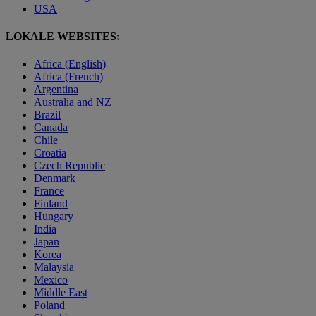
USA
LOKALE WEBSITES:
Africa (English)
Africa (French)
Argentina
Australia and NZ
Brazil
Canada
Chile
Croatia
Czech Republic
Denmark
France
Finland
Hungary
India
Japan
Korea
Malaysia
Mexico
Middle East
Poland