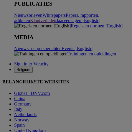
PUBLICATIES
Nieuwsbrieven
Whitepapers
Papers, rapporten,
artikelen
Klantverhalen
Jaarverslagen [English]
Regels en normen [English]
MEDIA
Nieuws- en persberichten
Events [English]
Trainingen en opleidingen
Sign in to Veracity
Belgium
BELANGRIJKSTE WEBSITES
Global - DNV.com
China
Germany
Italy
Netherlands
Norway
Spain
United Kingdom