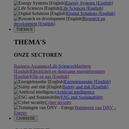
Energy Systems [English]
Life Sciences [English]
Digital Solutions [English]
Research en
development [English]
THEMA'S
THEMA'S
ONZE SECTOREN
Business Assurance
Life Sciences
Maritiem
[English]
Electriciteit en duurzame energiebronnen
[English]
Olie en gas [English]
Energietransitie [English]
Safety and risk [English]
Artificial intelligence
ESG and Sustainability
Cyber security
Trainingen van DNV -
Energy
CARRIERE