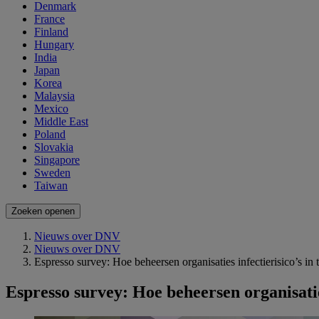
Denmark
France
Finland
Hungary
India
Japan
Korea
Malaysia
Mexico
Middle East
Poland
Slovakia
Singapore
Sweden
Taiwan
Zoeken openen
Nieuws over DNV
Nieuws over DNV
Espresso survey: Hoe beheersen organisaties infectierisico’s 
Espresso survey: Hoe beheersen organisatie