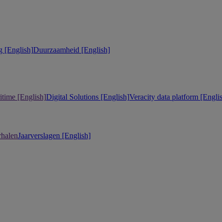
 [English]
Duurzaamheid [English]
itime [English]
Digital Solutions [English]
Veracity data platform [Engli
rhalen
Jaarverslagen [English]