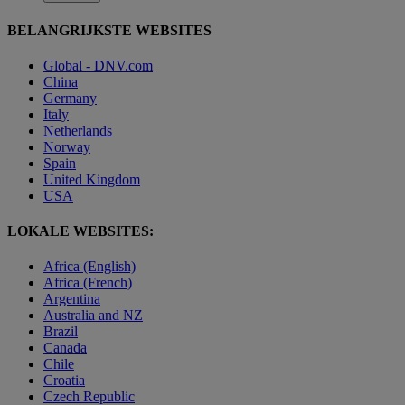
BELANGRIJKSTE WEBSITES
Global - DNV.com
China
Germany
Italy
Netherlands
Norway
Spain
United Kingdom
USA
LOKALE WEBSITES:
Africa (English)
Africa (French)
Argentina
Australia and NZ
Brazil
Canada
Chile
Croatia
Czech Republic