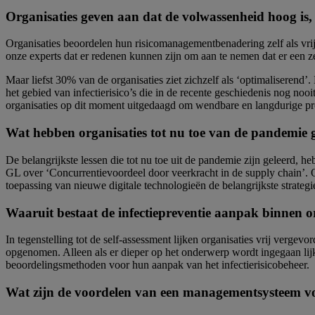
Organisaties geven aan dat de volwassenheid hoog is
Organisaties beoordelen hun risicomanagementbenadering zelf als vrij
onze experts dat er redenen kunnen zijn om aan te nemen dat er een 
Maar liefst 30% van de organisaties ziet zichzelf als ‘optimaliserend’
het gebied van infectierisico’s die in de recente geschiedenis nog n
organisaties op dit moment uitgedaagd om wendbare en langdurige pro
Wat hebben organisaties tot nu toe van de pandemie 
De belangrijkste lessen die tot nu toe uit de pandemie zijn geleer
GL over ‘Concurrentievoordeel door veerkracht in de supply chain’. Om
toepassing van nieuwe digitale technologieën de belangrijkste strategi
Waaruit bestaat de infectiepreventie aanpak binnen o
In tegenstelling tot de self-assessment lijken organisaties vrij verge
opgenomen. Alleen als er dieper op het onderwerp wordt ingegaan lijkt
beoordelingsmethoden voor hun aanpak van het infectierisicobeheer.
Wat zijn de voordelen van een managementsysteem voo