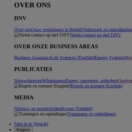
OVER ONS
DNV
Over ons
Onze vestigingen in België
Onderzoek en ontwikkeling
Neem contact op met DNV
OVER ONZE BUSINESS AREAS
Business Assurance
Life Sciences [English]
Energy Systems
Mar
PUBLICATIES
Nieuwsbrieven
Whitepapers
Papers, rapporten, artikelen
Klantve
Regels en normen [English]
MEDIA
Nieuws- en persberichten
Events [English]
Trainingen en opleidingen
Sign in to Veracity
Belgium