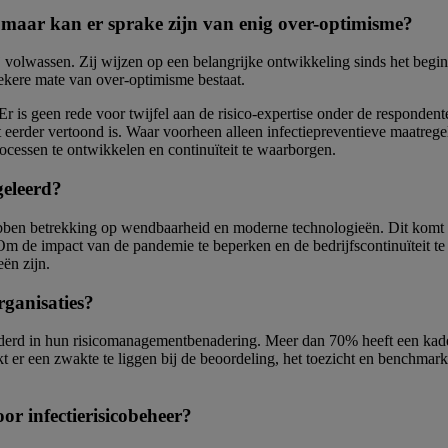
, maar kan er sprake zijn van enig over-optimisme?
 volwassen. Zij wijzen op een belangrijke ontwikkeling sinds het begin 
zekere mate van over-optimisme bestaat.
. Er is geen rede voor twijfel aan de risico-expertise onder de responde
ooit eerder vertoond is. Waar voorheen alleen infectiepreventieve maa
cessen te ontwikkelen en continuïteit te waarborgen.
geleerd?
d, hebben betrekking op wendbaarheid en moderne technologieën. Dit k
 de impact van de pandemie te beperken en de bedrijfscontinuïteit te v
eën zijn.
rganisaties?
vorderd in hun risicomanagementbenadering. Meer dan 70% heeft een kader 
 er een zwakte te liggen bij de beoordeling, het toezicht en benchmarki
r infectierisicobeheer?