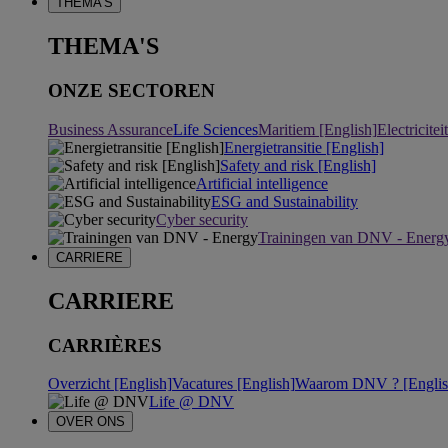
THEMA'S
THEMA'S
ONZE SECTOREN
Business Assurance
Life Sciences
Maritiem [English]
Electricite
Energietransitie [English]
Safety and risk [English]
Artificial intelligence
ESG and Sustainability
Cyber security
Trainingen van DNV - Energ
CARRIERE
CARRIERE
CARRIÈRES
Overzicht [English]
Vacatures [English]
Waarom DNV ? [Englis
Life @ DNV
OVER ONS