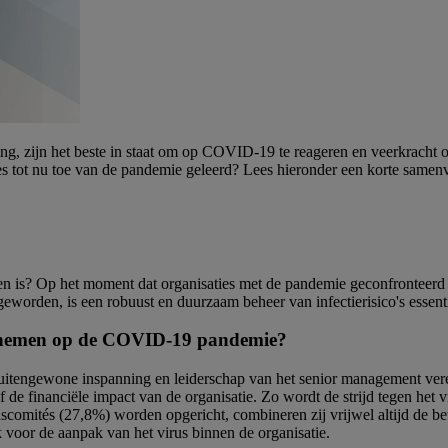
ing, zijn het beste in staat om op COVID-19 te reageren en veerkracht 
 tot nu toe van de pandemie geleerd? Lees hieronder een korte samenva
 is? Op het moment dat organisaties met de pandemie geconfronteerd
 geworden, is een robuust en duurzaam beheer van infectierisico's essen
dernemen op de COVID-19 pandemie?
tengewone inspanning en leiderschap van het senior management verei
e of de financiële impact van de organisatie. Zo wordt de strijd tegen he
scomités (27,8%) worden opgericht, combineren zij vrijwel altijd de b
oor de aanpak van het virus binnen de organisatie.