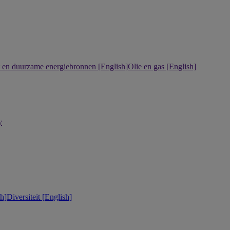
it en duurzame energiebronnen [English]
Olie en gas [English]
y
h]
Diversiteit [English]