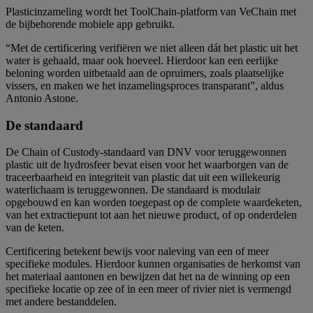
Plasticinzameling wordt het ToolChain-platform van VeChain met
de bijbehorende mobiele app gebruikt.
“Met de certificering verifiëren we niet alleen dát het plastic uit het
water is gehaald, maar ook hoeveel. Hierdoor kan een eerlijke
beloning worden uitbetaald aan de opruimers, zoals plaatselijke
vissers, en maken we het inzamelingsproces transparant”, aldus
Antonio Astone.
De standaard
De Chain of Custody-standaard van DNV voor teruggewonnen
plastic uit de hydrosfeer bevat eisen voor het waarborgen van de
traceerbaarheid en integriteit van plastic dat uit een willekeurig
waterlichaam is teruggewonnen. De standaard is modulair
opgebouwd en kan worden toegepast op de complete waardeketen,
van het extractiepunt tot aan het nieuwe product, of op onderdelen
van de keten.
Certificering betekent bewijs voor naleving van een of meer
specifieke modules. Hierdoor kunnen organisaties de herkomst van
het materiaal aantonen en bewijzen dat het na de winning op een
specifieke locatie op zee of in een meer of rivier niet is vermengd
met andere bestanddelen.