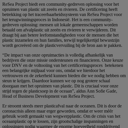
ReSea Project biedt een community-gedreven oplossing voor het
opruimen van plastic uit zeeën en rivieren. De certificering heeft
betrekking op het traceerbaarheidssysteem van ReSea Project voor
het terugwinningsproces in Indonesië. Het is een community-
gedreven oplossing: mensen uit lokale gemeenschappen worden
betaald om afvalplastic uit zeeën en rivieren te verwijderen. Dit
draagt bij aan betere leefomstandigheden voor de mensen die het
plastic inzamelen en hun families, terwijl tegelijkertijd bewustzijn
wordt gecreëerd om de plasticvervuiling bij de bron aan te pakken.
“De impact van onze opruimacties is volledig afhankelijk van
bedrijven die onze missie ondersteunen en financieren. Onze keuze
voor DNV en de voltooiing van het certificeringsproces betekenen
een belangrijke mijlpaal voor ons, omdat we hierdoor het
vertrouwen en de zekerheid kunnen bieden die we nodig hebben om
steun te krijgen. Daardoor kunnen we op nog grotere schaal
doorgaan met het opruimen van plastic. Dit is cruciaal voor onze
strijd tegen de plasticsoep in de oceaan”, aldus Ann Sofie Gade,
Head of Business Development van ReSea Project.
Er stroomt steeds meer plasticafval naar de oceanen. Dit is door de
coronacrisis alleen maar erger geworden, omdat er weer méér
gebruik wordt gemaakt van wegwerpplastic. Om de crisis van het
oceaanplastic op te lossen, zijn grootschalige inspanningen en
oplossingen nodig waarmee de enorme hoeveelheid ronddrijvend