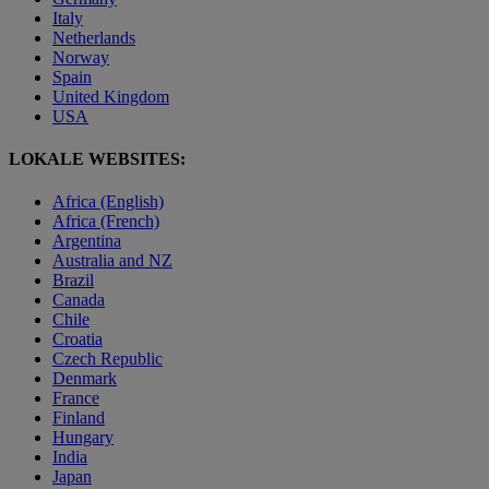
Italy
Netherlands
Norway
Spain
United Kingdom
USA
LOKALE WEBSITES:
Africa (English)
Africa (French)
Argentina
Australia and NZ
Brazil
Canada
Chile
Croatia
Czech Republic
Denmark
France
Finland
Hungary
India
Japan