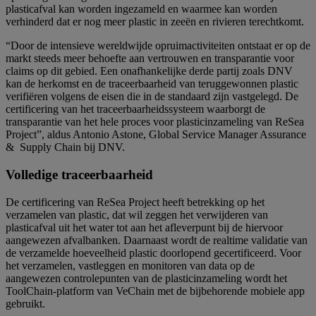
plasticafval kan worden ingezameld en waarmee kan worden
verhinderd dat er nog meer plastic in zeeën en rivieren terechtkomt.
“Door de intensieve wereldwijde opruimactiviteiten ontstaat er op de
markt steeds meer behoefte aan vertrouwen en transparantie voor
claims op dit gebied. Een onafhankelijke derde partij zoals DNV
kan de herkomst en de traceerbaarheid van teruggewonnen plastic
verifiëren volgens de eisen die in de standaard zijn vastgelegd. De
certificering van het traceerbaarheidssysteem waarborgt de
transparantie van het hele proces voor plasticinzameling van ReSea
Project”, aldus Antonio Astone, Global Service Manager Assurance
& Supply Chain bij DNV.
Volledige traceerbaarheid
De certificering van ReSea Project heeft betrekking op het
verzamelen van plastic, dat wil zeggen het verwijderen van
plasticafval uit het water tot aan het afleverpunt bij de hiervoor
aangewezen afvalbanken. Daarnaast wordt de realtime validatie van
de verzamelde hoeveelheid plastic doorlopend gecertificeerd. Voor
het verzamelen, vastleggen en monitoren van data op de
aangewezen controlepunten van de plasticinzameling wordt het
ToolChain-platform van VeChain met de bijbehorende mobiele app
gebruikt.