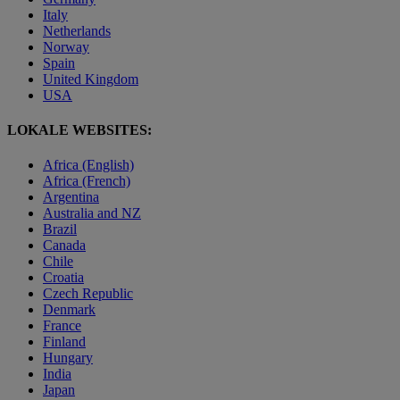
Italy
Netherlands
Norway
Spain
United Kingdom
USA
LOKALE WEBSITES:
Africa (English)
Africa (French)
Argentina
Australia and NZ
Brazil
Canada
Chile
Croatia
Czech Republic
Denmark
France
Finland
Hungary
India
Japan