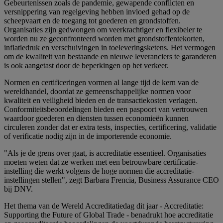
Gebeurtenissen zoals de pandemie, gewapende conflicten en
versnippering van regelgeving hebben invloed gehad op de
scheepvaart en de toegang tot goederen en grondstoffen.
Organisaties zijn gedwongen om veerkrachtiger en flexibeler te
worden nu ze geconfronteerd worden met grondstoffentekorten,
inflatiedruk en verschuivingen in toeleveringsketens. Het vermogen
om de kwaliteit van bestaande en nieuwe leveranciers te garanderen
is ook aangetast door de beperkingen op het verkeer.
Normen en certificeringen vormen al lange tijd de kern van de
wereldhandel, doordat ze gemeenschappelijke normen voor
kwaliteit en veiligheid bieden en de transactiekosten verlagen.
Conformiteitsbeoordelingen bieden een paspoort van vertrouwen
waardoor goederen en diensten tussen economieën kunnen
circuleren zonder dat er extra tests, inspecties, certificering, validatie
of verificatie nodig zijn in de importerende economie.
"Als je de grens over gaat, is accreditatie essentieel. Organisaties
moeten weten dat ze werken met een betrouwbare certificatie-
instelling die werkt volgens de hoge normen die accreditatie-
instellingen stellen", zegt Barbara Frencia, Business Assurance CEO
bij DNV.
Het thema van de Wereld Accreditatiedag dit jaar - Accreditatie:
Supporting the Future of Global Trade - benadrukt hoe accreditatie