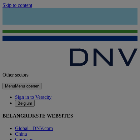
Skip to content
Other sectors
Menu
Menu openen
Sign in to Veracity
Belgium
BELANGRIJKSTE WEBSITES
Global - DNV.com
China
Germany