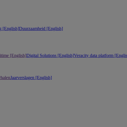
 [English]
Duurzaamheid [English]
itime [English]
Digital Solutions [English]
Veracity data platform [Engli
rhalen
Jaarverslagen [English]