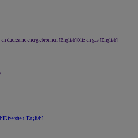
it en duurzame energiebronnen [English]
Olie en gas [English]
y
h]
Diversiteit [English]