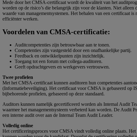
Mede door het CMSA-certificaat wordt de kwaliteit van het auditprog
worden op de risico’s die belangrijk zijn voor de klanten. Niet alleen
waarde van managementsystemen. Het behalen van een certificaat is me
efficiënter werken.
Voordelen van CMSA-certificatie:
Auditcompetenties zijn betrouwbaar aan te tonen.
Competenties zijn vastgesteld door een onafhankelijke partij.
Feedback en ontwikkelpunten zijn inzichtelijk.
Toegang tot een forum met collega-auditoren.
Geeft opdrachtgevers en werkgevers vertrouwen.
Twee profielen
Met het CMSA-certificaat kunnen auditoren hun competenties aantonen
(Informatiebeveiliging). Het certificaat voor CMSA is gebaseerd op I
bijbehorende profielen, gebaseerd op deze standaard.
Auditors kunnen namelijk gecertificeerd worden als Internal Audit Te
waarmee het managementsysteem verbeterd kan worden. De Audit Prog
een interne audit over aan de Internal Team Audit Leader.
Volledig online
Het certificeringsproces voor CMSA vindt volledig online plaats. He
kunnen worden voor de kandidaat. Doordat de certificering volledig onli