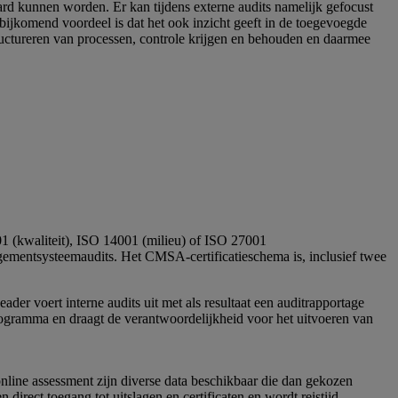
rd kunnen worden. Er kan tijdens externe audits namelijk gefocust
n bijkomend voordeel is dat het ook inzicht geeft in de toegevoegde
ructureren van processen, controle krijgen en behouden en daarmee
1 (kwaliteit), ISO 14001 (milieu) of ISO 27001
agementsysteemaudits. Het CMSA-certificatieschema is, inclusief twee
r voert interne audits uit met als resultaat een auditrapportage
gramma en draagt de verantwoordelijkheid voor het uitvoeren van
nline assessment zijn diverse data beschikbaar die dan gekozen
direct toegang tot uitslagen en certificaten en wordt reistijd