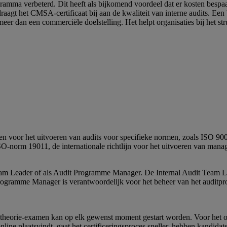
ramma verbeterd. Dit heeft als bijkomend voordeel dat er kosten bespaa
 draagt het CMSA-certificaat bij aan de kwaliteit van interne audits. Ee
er dan een commerciële doelstelling. Het helpt organisaties bij het st
 voor het uitvoeren van audits voor specifieke normen, zoals ISO 900
SO-norm 19011, de internationale richtlijn voor het uitvoeren van man
am Leader of als Audit Programme Manager. De Internal Audit Team Leade
ramme Manager is verantwoordelijk voor het beheer van het auditpro
t theorie-examen kan op elk gewenst moment gestart worden. Voor het o
ne plaatsvindt, gaat het certificeringsproces sneller, hebben kandidaten 