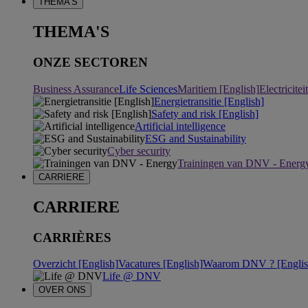
THEMA'S
THEMA'S
ONZE SECTOREN
Business Assurance
Life Sciences
Maritiem [English]
Electricite
Energietransitie [English]
Safety and risk [English]
Artificial intelligence
ESG and Sustainability
Cyber security
Trainingen van DNV - Energ
CARRIERE
CARRIERE
CARRIÈRES
Overzicht [English]
Vacatures [English]
Waarom DNV ? [Englis
Life @ DNV
OVER ONS