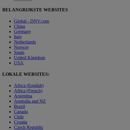
BELANGRIJKSTE WEBSITES
Global - DNV.com
China
Germany
Italy
Netherlands
Norway
Spain
United Kingdom
USA
LOKALE WEBSITES:
Africa (English)
Africa (French)
Argentina
Australia and NZ
Brazil
Canada
Chile
Croatia
Czech Republic