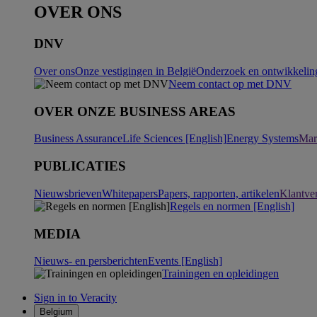
OVER ONS
DNV
Over ons
Onze vestigingen in België
Onderzoek en ontwikkeling
Neem contact op met DNV
OVER ONZE BUSINESS AREAS
Business Assurance
Life Sciences [English]
Energy Systems
Mar
PUBLICATIES
Nieuwsbrieven
Whitepapers
Papers, rapporten, artikelen
Klantve
Regels en normen [English]
MEDIA
Nieuws- en persberichten
Events [English]
Trainingen en opleidingen
Sign in to Veracity
Belgium