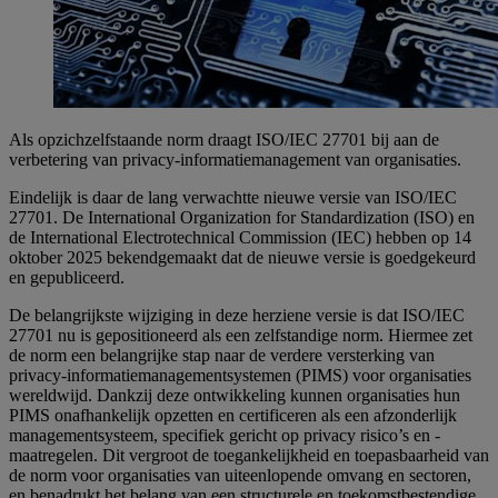
Als opzichzelfstaande norm draagt ISO/IEC 27701 bij aan de
verbetering van privacy-informatiemanagement van organisaties.
Eindelijk is daar de lang verwachtte nieuwe versie van ISO/IEC
27701. De International Organization for Standardization (ISO) en
de International Electrotechnical Commission (IEC) hebben op 14
oktober 2025 bekendgemaakt dat de nieuwe versie is goedgekeurd
en gepubliceerd.
De belangrijkste wijziging in deze herziene versie is dat ISO/IEC
27701 nu is gepositioneerd als een zelfstandige norm. Hiermee zet
de norm een belangrijke stap naar de verdere versterking van
privacy-informatiemanagementsystemen (PIMS) voor organisaties
wereldwijd. Dankzij deze ontwikkeling kunnen organisaties hun
PIMS onafhankelijk opzetten en certificeren als een afzonderlijk
managementsysteem, specifiek gericht op privacy risico’s en -
maatregelen. Dit vergroot de toegankelijkheid en toepasbaarheid van
de norm voor organisaties van uiteenlopende omvang en sectoren,
en benadrukt het belang van een structurele en toekomstbestendige