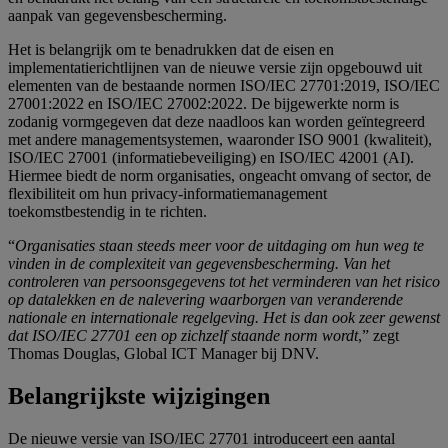
aanpak van gegevensbescherming.
Het is belangrijk om te benadrukken dat de eisen en
implementatierichtlijnen van de nieuwe versie zijn opgebouwd uit
elementen van de bestaande normen ISO/IEC 27701:2019, ISO/IEC
27001:2022 en ISO/IEC 27002:2022. De bijgewerkte norm is
zodanig vormgegeven dat deze naadloos kan worden geïntegreerd
met andere managementsystemen, waaronder ISO 9001 (kwaliteit),
ISO/IEC 27001 (informatiebeveiliging) en ISO/IEC 42001 (AI).
Hiermee biedt de norm organisaties, ongeacht omvang of sector, de
flexibiliteit om hun privacy-informatiemanagement
toekomstbestendig in te richten.
“
Organisaties staan steeds meer voor de uitdaging om hun weg te
vinden in de complexiteit van gegevensbescherming. Van het
controleren van persoonsgegevens tot het verminderen van het risico
op datalekken en de nalevering waarborgen van veranderende
nationale en internationale regelgeving. Het is dan ook zeer gewenst
dat ISO/IEC 27701 een op zichzelf staande norm wordt
,” zegt
Thomas Douglas, Global ICT Manager bij DNV.
Belangrijkste wijzigingen
De nieuwe versie van ISO/IEC 27701 introduceert een aantal