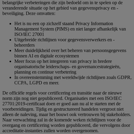
belangrijke verbeteringen die zijn bedoeld om in te spelen op de
veranderende situatie op het gebied van gegevensprivacy en -
beveiliging. Deze omvatten:
Het is nu een op zichzelf staand Privacy Information
Management System (PIMS) en niet langer afhankelijk van
ISO/IEC 27001
Uitgebreide richtlijnen voor gegevensverwerkers en -
beheerders
Meer duidelijkheid over het beheren van persoonsgegevens
binnen AI en digitale ecosystemen
Meer focus op het integreren van privacy in bredere
organisatorische leiderschaps- en governancestrategieën,
planning en continue verbetering
In overeenstemming met wereldwijde richtlijnen zoals GDPR,
CCPA, LGPD en meer.
De officiële regels voor certificering en transitie naar de nieuwe
norm zijn nog niet gepubliceerd. Organisaties met een ISO/IEC
27701:2019-certificaat doen er goed aan nu al te starten met de
voorbereidingen. Tijdig en gestructureerd handelen vergroot niet
alleen de naleving, maar het bouwt ook vertrouwen bij stakeholders.
Naar verwachting zal in de komende weken richtlijnen voor de
overgang en certificering worden gepubliceerd, die vervolgens door
accreditatie-instanties zullen worden overgenomen.