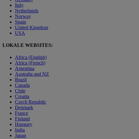
Italy
Netherlands
Norway
Spain
United Kingdom
USA
LOKALE WEBSITES:
Africa (English)
Africa (French)
Argentina
Australia and NZ
Brazil
Canada
Chile
Croatia
Czech Republic
Denmark
France
Finland
Hungary
India
Japan