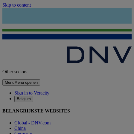
Skip to content
Other sectors
Menu
Menu openen
Sign in to Veracity
Belgium
BELANGRIJKSTE WEBSITES
Global - DNV.com
China
Germany