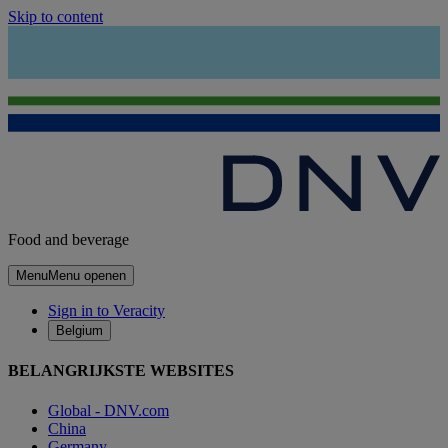
Skip to content
Food and beverage
Menu
Menu openen
Sign in to Veracity
Belgium
BELANGRIJKSTE WEBSITES
Global - DNV.com
China
Germany