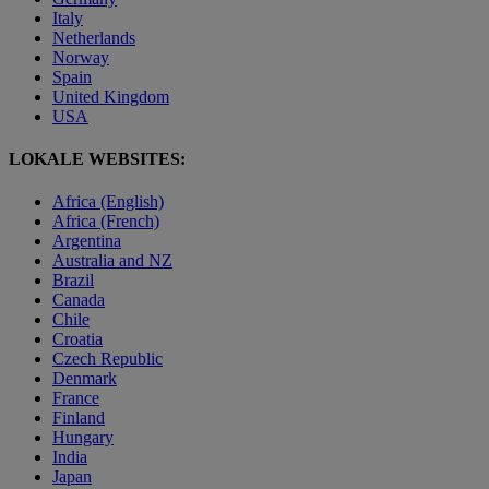
Italy
Netherlands
Norway
Spain
United Kingdom
USA
LOKALE WEBSITES:
Africa (English)
Africa (French)
Argentina
Australia and NZ
Brazil
Canada
Chile
Croatia
Czech Republic
Denmark
France
Finland
Hungary
India
Japan