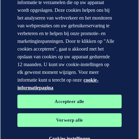
informatie te verzamelen die op uw apparaat
CONTACT:
wordt opgeslagen. Deze cookies helpen ons bij
het analyseren van webverkeer en het monitoren
Contacteer DNV
Office Locator
van webprestaties om uw gebruikerservaring te
verbeteren en te helpen bij onze promotie- en
Privacy Statement
Terms of Use
marketinginspanningen. Door te klikken op "Alle
Copyright © DNV AS 2026
cookies accepteren", gaat u akkoord met het
Cookie information
opslaan van cookies op uw apparaat gedurende
12 maanden. U kunt uw cookie-instellingen op
elk gewenst moment wijzigen. Voor meer
informatie kunt u terecht op onze
cookie-
informatiepagina
Accepteer alle
Verwerp alle
De handelsmerken DNV GL®, DNV®, Horizon Graphic en Det
Norske Veritas® zijn eigendom van bedrijven in de Det Norske
Veritas groep. Alle rechten voorbehouden.
Cookies instellingen