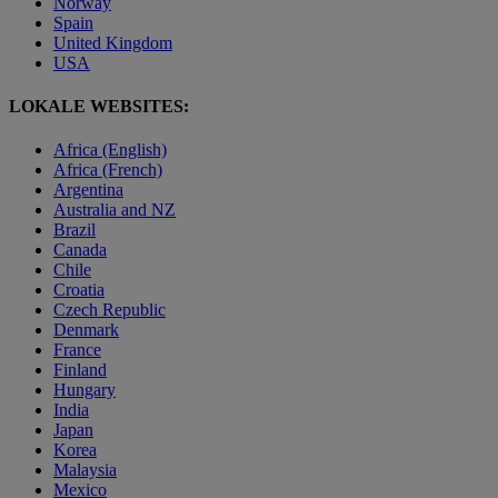
Norway
Spain
United Kingdom
USA
LOKALE WEBSITES:
Africa (English)
Africa (French)
Argentina
Australia and NZ
Brazil
Canada
Chile
Croatia
Czech Republic
Denmark
France
Finland
Hungary
India
Japan
Korea
Malaysia
Mexico