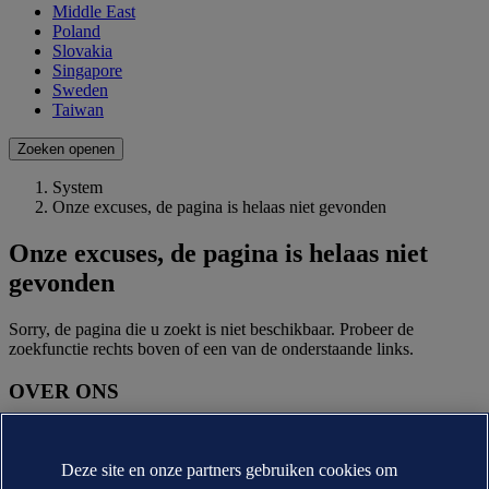
Middle East
Poland
Slovakia
Singapore
Sweden
Taiwan
Zoeken openen
System
Onze excuses, de pagina is helaas niet gevonden
Onze excuses, de pagina is helaas niet
gevonden
Sorry, de pagina die u zoekt is niet beschikbaar. Probeer de
zoekfunctie rechts boven of een van de onderstaande links.
OVER ONS
Over DNV
Missie, visie en waarden
Deze site en onze partners gebruiken cookies om
Annual reports