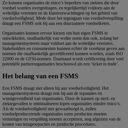
Zo kunnen organisaties de risico’s beperken van ziekten die door
voedsel worden overgedragen, en tegelijkertijd voldoen aan de
wettelijke vereisten en de klantverwachtingen op het gebied van
voedselveiligheid. Mede door het tegengaan van voedselverspilling
draagt een FSMS ook bij aan een duurzamere voedselketen.
Organisaties kunnen ervoor kiezen om hun eigen FSMS te
ontwikkelen, onafhankelijk van welke norm dan ook, zolang het
managementsysteem maar voldoet aan de wettelijke vereisten.
Stakeholders en consumenten kunnen echter de voorkeur geven aan
normen die onafhankelijk gecertificeerd kunnen worden, zoals ISO
22000 en de GFSI-normen. Daarnaast wordt certificering door veel
potentiële partnerorganisaties beschouwd als een ‘ticket to trade’.
Het belang van een FSMS
Een FSMS draagt niet alleen bij aan voedselveiligheid. Het
managementsysteem draagt ook bij aan de reputaties en
winstgevendheid van organisaties. Door de kansen op sterf- en
ziektegevallen te minimaliseren lopen organisaties minder risico’s.
Als de voedselveiligheid niet gewaarborgd is, zullen
voedselproducerende organisaties soms producten moeten
vernietigen en verspilling moeten accepteren, nog afgezien van de
kosten van terugroepacties en juridische procedures.