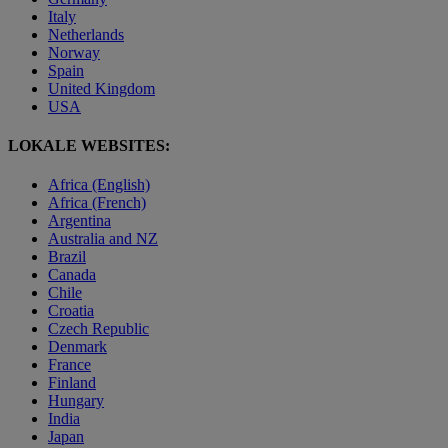
Italy
Netherlands
Norway
Spain
United Kingdom
USA
LOKALE WEBSITES:
Africa (English)
Africa (French)
Argentina
Australia and NZ
Brazil
Canada
Chile
Croatia
Czech Republic
Denmark
France
Finland
Hungary
India
Japan