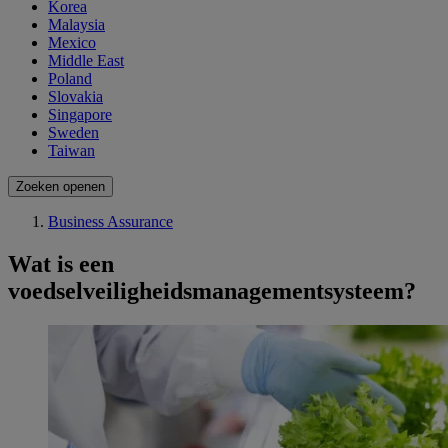
Korea
Malaysia
Mexico
Middle East
Poland
Slovakia
Singapore
Sweden
Taiwan
Zoeken openen
Business Assurance
Wat is een
voedselveiligheidsmanagementsysteem?