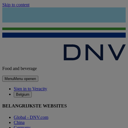
Skip to content
Food and beverage
Menu
Menu openen
Sign in to Veracity
Belgium
BELANGRIJKSTE WEBSITES
Global - DNV.com
China
Germany