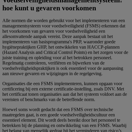
Voedselveiligheidsmanagementsysteem:
hoe kunt u gevaren voorkomen
Alle normen die worden gebruikt voor het implementeren van een
managementsysteem voor voedselveiligheid (FSMS) erkennen dat
het voorkomen van gevaren voor voedselveiligheid een
allesomvattende aanpak vereist. Deze aanpak bestaat uit het
implementeren van basisprogramma's PRP, waaronder goede
hygiënepraktijken GHP, het ontwikkelen van HACCP-plannen
(Hazard Analysis and Critical Control Points) en het zorgen voor de
juiste training en opleiding voor al het betrokken personeel.
Regelmatig controleren, verifiëren en bijwerken van de
voedselveiligheidspraktijken is ook essentieel voor de aanpassing
aan nieuwe gevaren en wijzigingen in de regelgeving.
Organisaties die een FSMS implementeren, kunnen opgaan voor
certificering bij een externe certificatie-instelling, zoals DNV. Met
het certificaat tonen organisaties aan dat het systeem voldoet aan de
vereisten of benchmarks van de betreffende norm.
Hoewel soms wordt gedacht dat een FSMS over technische
maatregelen gaat, is een goede voedselveiligheidscultuur een
essentieel element. Dit wordt deels bereikt door het personeel te
betrekken bij de planning en ontwikkeling van een FSMS. Waarbij
het belang van menselijk gedrag bij het verminderen van risico’s