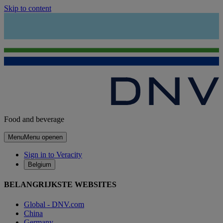
Skip to content
Food and beverage
Menu
Menu openen
Sign in to Veracity
Belgium
BELANGRIJKSTE WEBSITES
Global - DNV.com
China
Germany