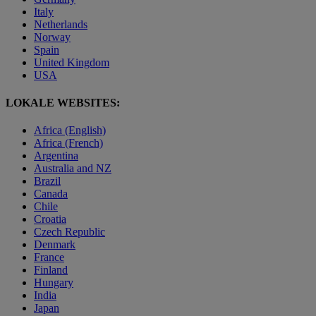
Italy
Netherlands
Norway
Spain
United Kingdom
USA
LOKALE WEBSITES:
Africa (English)
Africa (French)
Argentina
Australia and NZ
Brazil
Canada
Chile
Croatia
Czech Republic
Denmark
France
Finland
Hungary
India
Japan