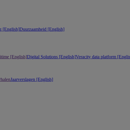
 [English]
Duurzaamheid [English]
itime [English]
Digital Solutions [English]
Veracity data platform [Engli
rhalen
Jaarverslagen [English]