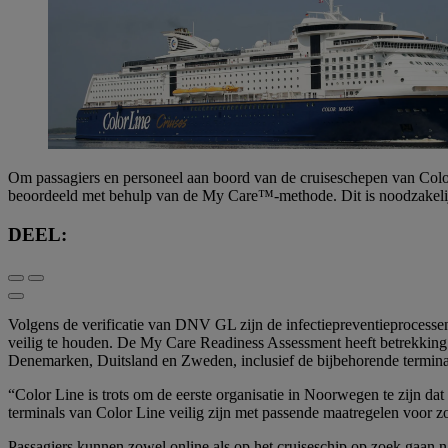
Om passagiers en personeel aan boord van de cruiseschepen van Color 
beoordeeld met behulp van de My Care™-methode. Dit is noodzakelij
DEEL:
Volgens de verificatie van DNV GL zijn de infectiepreventieprocess
veilig te houden. De My Care Readiness Assessment heeft betrekking 
Denemarken, Duitsland en Zweden, inclusief de bijbehorende termina
“Color Line is trots om de eerste organisatie in Noorwegen te zijn da
terminals van Color Line veilig zijn met passende maatregelen voor z
Passagiers kunnen zowel online als op het cruiseschip op zoek gaan n