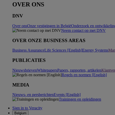
OVER ONS
DNV
Over ons
Onze vestigingen in België
Onderzoek en ontwikkeling
Neem contact op met DNV
OVER ONZE BUSINESS AREAS
Business Assurance
Life Sciences [English]
Energy Systems
Mar
PUBLICATIES
Nieuwsbrieven
Whitepapers
Papers, rapporten, artikelen
Klantve
Regels en normen [English]
MEDIA
Nieuws- en persberichten
Events [English]
Trainingen en opleidingen
Sign in to Veracity
Belgium