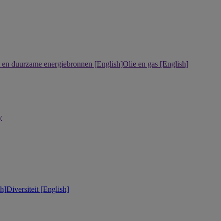
it en duurzame energiebronnen [English]
Olie en gas [English]
y
h]
Diversiteit [English]