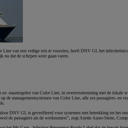
Line van een veilige reis te voorzien, heeft DNV GL het infectierisico
k nu dat de schepen weer gaan varen.
en en -maatregelen van Color Line, in overeenstemming met de lokale 
op de managementsystemen van Color Line, alle zes passagiers- en vra
ls.
t door DNV GL is geverifieerd voor systemen met betrekking tot het omg
owel de passagiers als de werknemers”, zegt Anette Aaser-Stene, Compl
aar het My Care - Infection Prevention Ready Label dat als bewijs fun