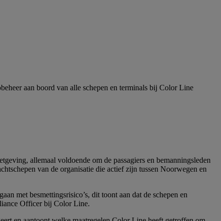
beheer aan boord van alle schepen en terminals bij Color Line
wetgeving, allemaal voldoende om de passagiers en bemanningsleden
chtschepen van de organisatie die actief zijn tussen Noorwegen en
aan met besmettingsrisico’s, dit toont aan dat de schepen en
iance Officer bij Color Line.
geert en aantoont welke maatregelen Color Line heeft getroffen om