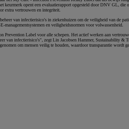
et keurmerk opent een evaluatierapport opgesteld door DNV GL, die op
 extra vertrouwen en integriteit.
eheer van infectierisico's in ziekenhuizen om de veiligheid van de p
 HSE-managementsystemen en veiligheidsnormen voor volwassenheid.
ion Prevention Label voor alle schepen. Het actief werken aan vertrou
eheer van infectierisico's", zegt Lin Jacobsen Hammer, Sustainability
zijn genomen om mensen veilig te houden, waardoor transparantie wordt