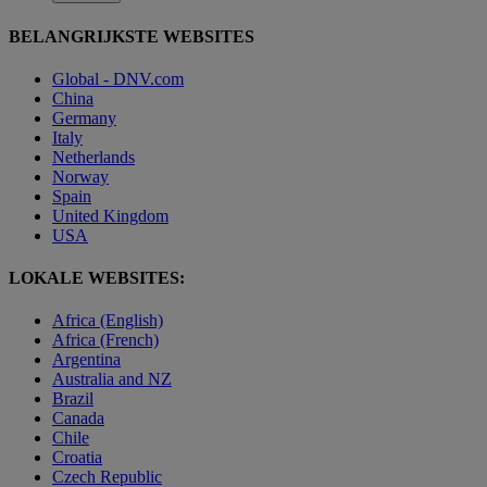
BELANGRIJKSTE WEBSITES
Global - DNV.com
China
Germany
Italy
Netherlands
Norway
Spain
United Kingdom
USA
LOKALE WEBSITES:
Africa (English)
Africa (French)
Argentina
Australia and NZ
Brazil
Canada
Chile
Croatia
Czech Republic