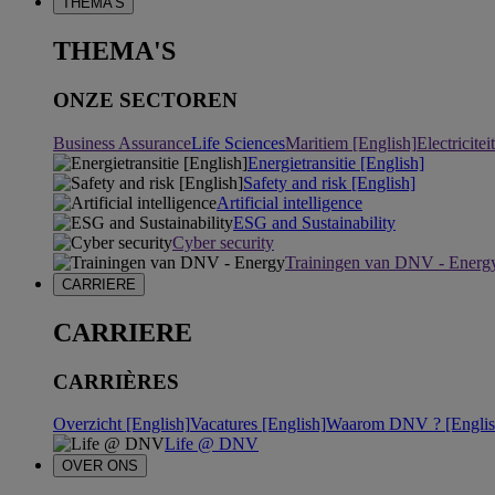
THEMA'S
THEMA'S
ONZE SECTOREN
Business Assurance
Life Sciences
Maritiem [English]
Electricite
Energietransitie [English]
Safety and risk [English]
Artificial intelligence
ESG and Sustainability
Cyber security
Trainingen van DNV - Energ
CARRIERE
CARRIERE
CARRIÈRES
Overzicht [English]
Vacatures [English]
Waarom DNV ? [Englis
Life @ DNV
OVER ONS