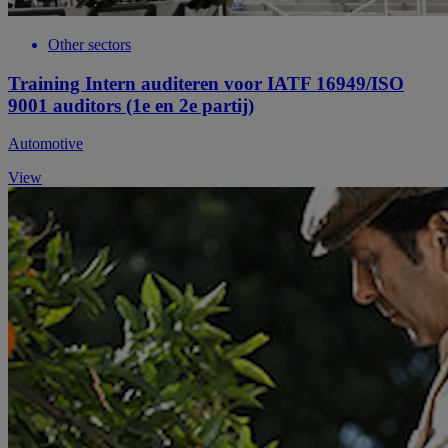
Other sectors
Training Intern auditeren voor IATF 16949/ISO
9001 auditors (1e en 2e partij)
Automotive
View