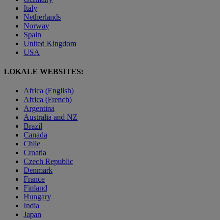
Italy
Netherlands
Norway
Spain
United Kingdom
USA
LOKALE WEBSITES:
Africa (English)
Africa (French)
Argentina
Australia and NZ
Brazil
Canada
Chile
Croatia
Czech Republic
Denmark
France
Finland
Hungary
India
Japan