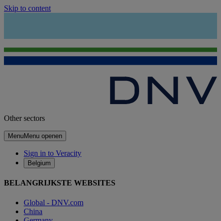
Skip to content
Other sectors
Menu
Menu openen
Sign in to Veracity
Belgium
BELANGRIJKSTE WEBSITES
Global - DNV.com
China
Germany