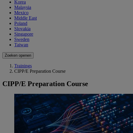
Korea
Malaysia
Mexico
Middle East
Poland
Slovakia
Singapore
Sweden
Taiwan
Zoeken openen
Trainings
CIPP/E Preparation Course
CIPP/E Preparation Course