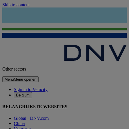
Skip to content
Other sectors
Menu
Menu openen
Sign in to Veracity
Belgium
BELANGRIJKSTE WEBSITES
Global - DNV.com
China
Germany