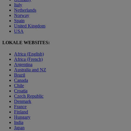
Italy
Netherlands
Norway
Spain
United Kingdom
USA
LOKALE WEBSITES:
Africa (English)
Africa (French)
Argentina
Australia and NZ
Brazil
Canada
Chile
Croatia
Czech Republic
Denmark
France
Finland
Hungary
India
Japan