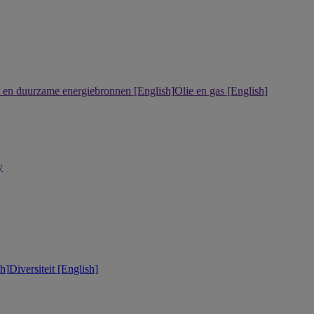
it en duurzame energiebronnen [English]
Olie en gas [English]
y
h]
Diversiteit [English]