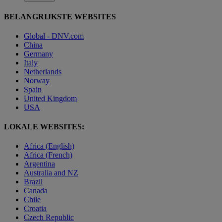
BELANGRIJKSTE WEBSITES
Global - DNV.com
China
Germany
Italy
Netherlands
Norway
Spain
United Kingdom
USA
LOKALE WEBSITES:
Africa (English)
Africa (French)
Argentina
Australia and NZ
Brazil
Canada
Chile
Croatia
Czech Republic