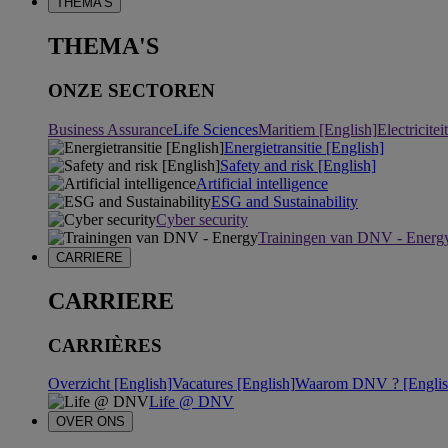
THEMA'S
THEMA'S
ONZE SECTOREN
Business Assurance
Life Sciences
Maritiem [English]
Electricite
Energietransitie [English]
Safety and risk [English]
Artificial intelligence
ESG and Sustainability
Cyber security
Trainingen van DNV - Energ
CARRIERE
CARRIERE
CARRIÈRES
Overzicht [English]
Vacatures [English]
Waarom DNV ? [Englis
Life @ DNV
OVER ONS