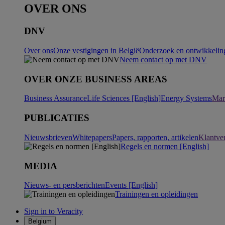
OVER ONS
DNV
Over ons
Onze vestigingen in België
Onderzoek en ontwikkeling
Neem contact op met DNV
OVER ONZE BUSINESS AREAS
Business Assurance
Life Sciences [English]
Energy Systems
Mar
PUBLICATIES
Nieuwsbrieven
Whitepapers
Papers, rapporten, artikelen
Klantve
Regels en normen [English]
MEDIA
Nieuws- en persberichten
Events [English]
Trainingen en opleidingen
Sign in to Veracity
Belgium