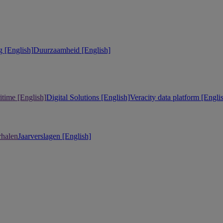
 [English]
Duurzaamheid [English]
itime [English]
Digital Solutions [English]
Veracity data platform [Engli
rhalen
Jaarverslagen [English]