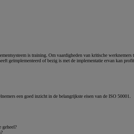
agementsysteem is training. Om vaardigheden van kritische werknemer
eft geïmplementeerd of bezig is met de implementatie ervan kan profit
elnemers een goed inzicht in de belangrijkste eisen van de ISO 50001.
e geheel?
n?