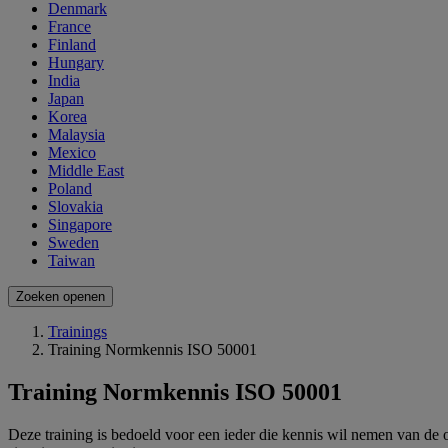
Denmark
France
Finland
Hungary
India
Japan
Korea
Malaysia
Mexico
Middle East
Poland
Slovakia
Singapore
Sweden
Taiwan
Zoeken openen
Trainings
Training Normkennis ISO 50001
Training Normkennis ISO 50001
Deze training is bedoeld voor een ieder die kennis wil nemen van de o