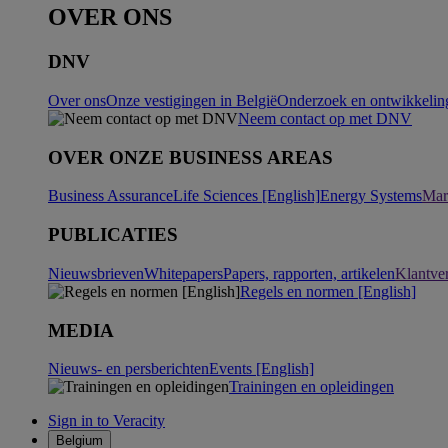
OVER ONS
DNV
Over ons
Onze vestigingen in België
Onderzoek en ontwikkeling
Neem contact op met DNV
OVER ONZE BUSINESS AREAS
Business Assurance
Life Sciences [English]
Energy Systems
Mar
PUBLICATIES
Nieuwsbrieven
Whitepapers
Papers, rapporten, artikelen
Klantve
Regels en normen [English]
MEDIA
Nieuws- en persberichten
Events [English]
Trainingen en opleidingen
Sign in to Veracity
Belgium