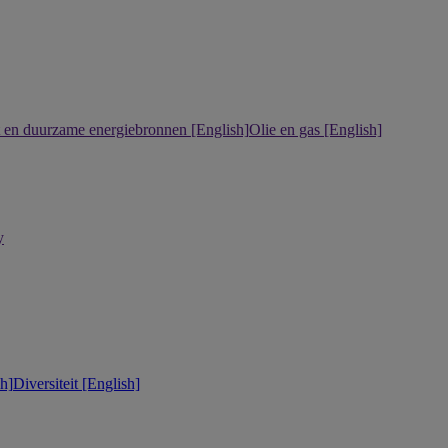
it en duurzame energiebronnen [English]
Olie en gas [English]
y
h]
Diversiteit [English]