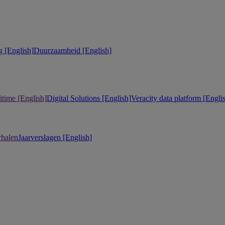
 [English]
Duurzaamheid [English]
itime [English]
Digital Solutions [English]
Veracity data platform [Engli
rhalen
Jaarverslagen [English]