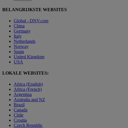
BELANGRIJKSTE WEBSITES
Global - DNV.com
China
Germany
Italy
Netherlands
Norway
Spain
United Kingdom
USA
LOKALE WEBSITES:
Africa (English)
Africa (French)
Argentina
Australia and NZ
Brazil
Canada
Chile
Croatia
Czech Republic