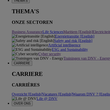
THEMA'S
THEMA'S
ONZE SECTOREN
Business Assurance
Life Sciences
Maritiem [English]
Electricite
Energietransitie [English]
Safety and risk [English]
Artificial intelligence
ESG and Sustainability
Cyber security
Trainingen van DNV - Energ
CARRIERE
CARRIERE
CARRIÈRES
Overzicht [English]
Vacatures [English]
Waarom DNV ? [Englis
Life @ DNV
OVER ONS