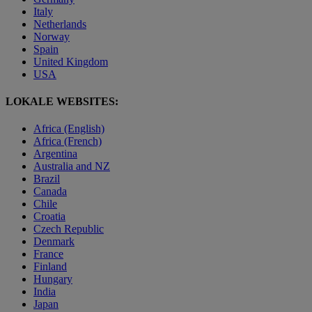
Italy
Netherlands
Norway
Spain
United Kingdom
USA
LOKALE WEBSITES:
Africa (English)
Africa (French)
Argentina
Australia and NZ
Brazil
Canada
Chile
Croatia
Czech Republic
Denmark
France
Finland
Hungary
India
Japan