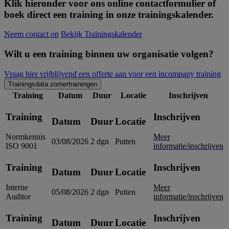
Klik hieronder voor ons online contactformulier of
boek direct een training in onze trainingskalender.
Neem contact op
Bekijk Trainingskalender
Wilt u een training binnen uw organisatie volgen?
Vraag hier vrijblijvend een offerte aan voor een incompany training
Trainingsdata zomertrainingen
Training
Datum
Duur
Locatie
Inschrijven
Training
Inschrijven
Datum
Duur
Locatie
Normkennis
Meer
03/08/2026
2 dgn
Putten
ISO 9001
informatie/inschrijven
Training
Inschrijven
Datum
Duur
Locatie
Interne
Meer
05/08/2026
2 dgn
Putten
Auditor
informatie/inschrijven
Training
Inschrijven
Datum
Duur
Locatie