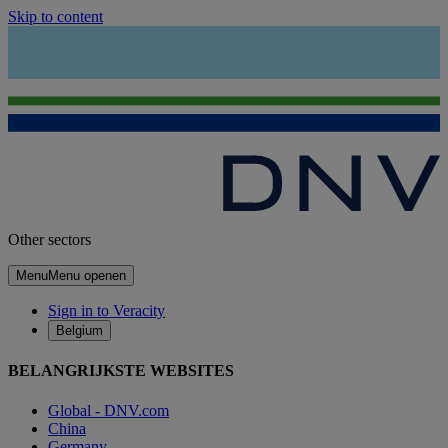
Skip to content
Other sectors
Menu
Menu openen
Sign in to Veracity
Belgium
BELANGRIJKSTE WEBSITES
Global - DNV.com
China
Germany