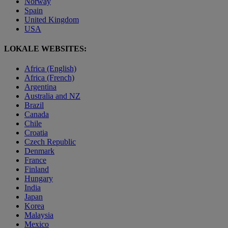
Norway
Spain
United Kingdom
USA
LOKALE WEBSITES:
Africa (English)
Africa (French)
Argentina
Australia and NZ
Brazil
Canada
Chile
Croatia
Czech Republic
Denmark
France
Finland
Hungary
India
Japan
Korea
Malaysia
Mexico