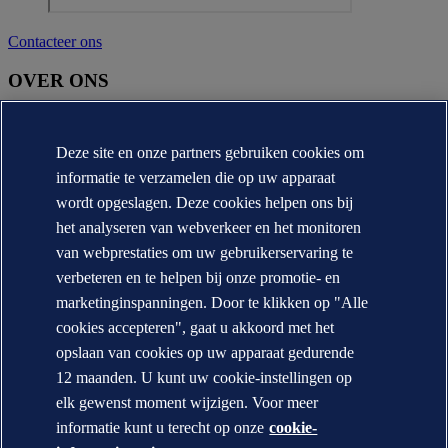
Contacteer ons
OVER ONS
Over DNV
Missie, visie en waarden
Deze site en onze partners gebruiken cookies om
Annual reports
informatie te verzamelen die op uw apparaat
CONTACT:
wordt opgeslagen. Deze cookies helpen ons bij
het analyseren van webverkeer en het monitoren
Contacteer DNV
Office Locator
van webprestaties om uw gebruikerservaring te
verbeteren en te helpen bij onze promotie- en
Privacy Statement
marketinginspanningen. Door te klikken op "Alle
Terms of Use
Copyright © DNV AS 2026
cookies accepteren", gaat u akkoord met het
Cookie information
opslaan van cookies op uw apparaat gedurende
12 maanden. U kunt uw cookie-instellingen op
elk gewenst moment wijzigen. Voor meer
informatie kunt u terecht op onze
cookie-